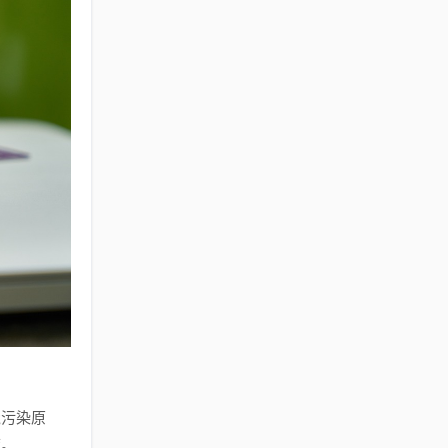
绕污染原
度。