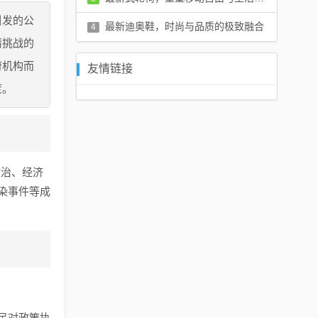
引发的公
评论：0 条
最新迪奥鞋，时尚与品质的极致融合
4
情挑战的
评论：0 条
府机构而
友情链接
度。
政治、经济
染事件等成
民对政策执