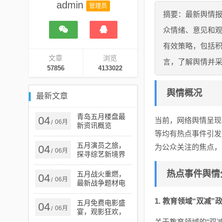
admin
管理员
摘要：最新舆情
众情绪、意见和
有效策略，包括
文章
浏览
言，了解舆情并
57856
4133022
舆情概况
最新文章
青岛五月楼盘最
04
当前，网络舆情呈现
06月
/
新资讯概览
等均有热点事件引发
五月演员之旅，
为公众关注的焦点，
04
06月
/
探寻综艺新境界
的征程
热点事件舆情
五月战火重燃，
04
06月
/
最新战争题材电
视剧探析
1. 教育领域“双减
五月免费电影盛
04
06月
/
宴，观影狂欢，
不容错过
关于教育领域的“双