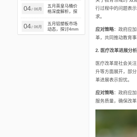
五月英皇马桶价
04
行过程中的问题表示
06月
/
格深度解析，探
求。
寻价格背后的秘
密
五月铝塑板市场
04
06月
/
动态，探讨4mm
应对策略
：政府应加
厚铝塑板价格走
革，共同推动教育事
势
2. 医疗改革进展分析
医疗改革是社会关注
升等方面展开，部分
革进展表示担忧。
应对策略
：政府应加
服务质量，确保改革