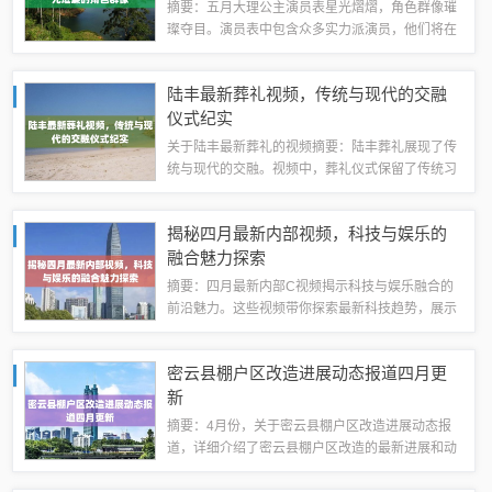
摘要：五月大理公主演员表星光熠熠，角色群像璀
璨夺目。演员表中包含众多实力派演员，他们将在
大理公主这部作品中展现出色的演技。五月大理公
主将呈现一场视觉盛宴，让观众沉浸在角色之间的
陆丰最新葬礼视频，传统与现代的交融
情感纠葛和精彩剧情中。领衔主演1、大理公...
仪式纪实
关于陆丰最新葬礼的视频摘要：陆丰葬礼展现了传
统与现代的交融。视频中，葬礼仪式保留了传统习
俗，同时融入现代元素。葬礼过程庄重肃穆，体现
了对逝者的尊重和缅怀，也反映了现代社会的变迁
揭秘四月最新内部视频，科技与娱乐的
和进步。视频记录了这一重要时刻，展现了传...
融合魅力探索
摘要：四月最新内部C视频揭示科技与娱乐融合的
前沿魅力。这些视频带你探索最新科技趋势，展示
科技与娱乐如何相互融合，创造出令人惊叹的体
验。通过观看这些视频，你可以了解到最新的科技
密云县棚户区改造进展动态报道四月更
进展和创新，感受到科技与娱乐结合所带来的无...
新
摘要：4月份，关于密云县棚户区改造进展动态报
道，详细介绍了密云县棚户区改造的最新进展和动
态。报道中提到了改造工程的重要性，以及政府和