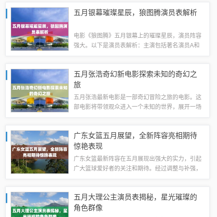
更加美好的旅游体验。公园内的野生动物和自然景
五月银幕璀璨星辰，狼图腾演员表解析
观得到了更好的保护，吸引了更多游客前来欣...
电影《狼图腾》五月银幕上的璀璨星辰，演员阵容
强大。以下是演员表解析：主演包括著名演员A和
演员B，分别扮演角色C和角色D。影片讲述了一群
人在草原上的冒险故事，展现了人与自然的和谐共
五月张浩奇幻新电影探索未知的奇幻之
生。演员们的精湛演技为影片增色不少，五...
旅
五月张浩最新电影是一部奇幻冒险之旅的电影。这
部电影将带领观众进入一个未知的世界，展开一场
充满神秘和惊奇的探险。电影情节扣人心弦，视觉
效果震撼人心，是张浩导演的最新力作。期待已久
广东女篮五月展望，全新阵容亮相期待
的朋友们，不要错过这场视觉盛宴。这部电影...
惊艳表现
广东女篮最新阵容在五月展现出强大的实力，引起
广大篮球爱好者的关注和期待。经过调整与补强，
球队阵容更加完善，展现出强大的竞争力。五月
份，球迷们将有机会见证这支队伍在赛场上的精彩
五月大理公主演员表揭秘，星光璀璨的
表现，期待她们能够在未来的比赛中取得更加优...
角色群像