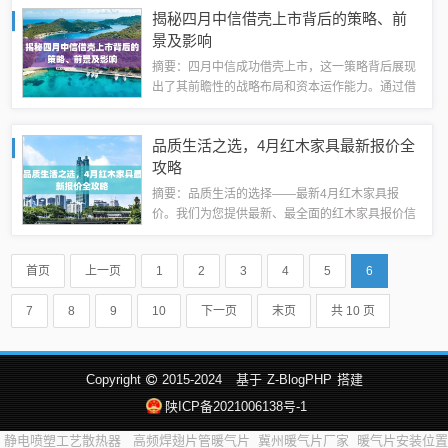
相关部门正在采取的措施和取得的成效。此次改造
揭秘四月中信借壳上市背后的策略、前
工程旨在改善居民的居住环境和条件，促进城...
景及影响
摘要：四月中信成功借壳上市，这一策略背后展现
出了其前瞻性的战略布局和资本运作能力。通过借
壳上市，中信得以加速发展并扩大市场份额，同时
也有望吸引更多投资。本文深入剖析了中信借壳上
品质生活之选，4月红木家具最新报价全
市的背景、策略及其未来的发展前景，展现出...
攻略
摘要：品质生活的选择——最新4月红木家具报
价。我们为您提供最新、最全面的红木家具报价信
息，涵盖各类高品质红木家具产品。为您的家居装
修提供多样化的选择，打造独特的家居风格。我们
首页
上一页
1
2
3
4
5
6
注重品质，致力于为您提供最舒适的生活体验。...
7
8
9
10
下一页
末页
共 10 页
Copyright
2015-2024
基于
Z-BlogPHP
搭建
陕ICP备2021006138号-1
静电喷塑工艺散热器
高频焊翅片管暖气片
冀州暖气片厂家
暖气片安装位置