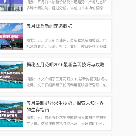
摘要：五月白术最新价格受市场趋势、产地动态和
多种因素影响。经过分析，当前白术市场价格稳
定，产地供应情况良好，但天气、季节性需求变化
及政策调整等因素可能导致价格波动。摘要字数控
五月沈丘新闻速递概览
制在100-200字以内。市场趋势近年来，...
摘要：五月沈丘新闻速递，最新本地新闻报道。包
括地方政治、经济、社会、文化、教育等各个领域
的重要新闻。关注沈丘发展动态，了解当地民生改
善情况。五月沈丘新闻速递，带您领略沈丘的最新
揭秘五月花呗2016最新套现技巧与攻略
变化和发展成果。导读春意盎然、生机勃勃的...
摘要：本文介绍了五月花呗2016最新的套现技巧与
攻略。文章详细揭示了如何利用花呗进行套现，包
括一些有效的技巧和策略。对于想要了解花呗套现
的读者，本文提供了有价值的信息和帮助。花呗套
五月最新野外求生技能，探索未知世界
现概述花呗套现是指通过一系列操作将花...
的生存指南
摘要：五月最新野外求生技能是探索未知世界的生
存之道。这些技能包括寻找水源、搭建临时住所、
狩猎和烹饪食物等。掌握这些技能对于在野外生存