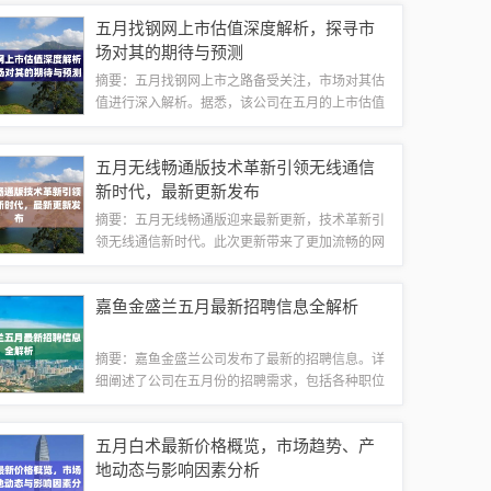
了一场精彩的视听盛宴。观看智旻的直播，不仅可
五月找钢网上市估值深度解析，探寻市
以了解最新的资讯和动态，还能感受到独特的...
场对其的期待与预测
摘要：五月找钢网上市之路备受关注，市场对其估
值进行深入解析。据悉，该公司在五月的上市估值
备受期待，反映了其在钢铁行业的影响力和潜力。
文章将探讨找钢网的市场前景、业务模式以及其在
五月无线畅通版技术革新引领无线通信
行业中的地位，以揭示其上市估值的背后原因...
新时代，最新更新发布
摘要：五月无线畅通版迎来最新更新，技术革新引
领无线通信新时代。此次更新带来了更加流畅的网
络体验和更高效的传输速度，为用户提供更加便捷
的无线通信服务。这一进步将极大地推动无线通信
嘉鱼金盛兰五月最新招聘信息全解析
领域的发展，为用户带来更加智能、高效、便...
摘要：嘉鱼金盛兰公司发布了最新的招聘信息。详
细阐述了公司在五月份的招聘需求，包括各种职位
的招聘要求和待遇等。此次招聘信息为求职者提供
了了解嘉鱼金盛兰公司招聘的最新动态的机会，也
五月白术最新价格概览，市场趋势、产
为公司寻找合适的人才提供了平台。公司概况...
地动态与影响因素分析