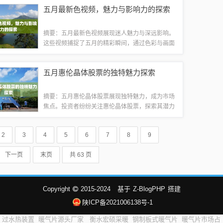
至关重要，能够帮助人们在未知环境中保持生存状
五月最新色视频，魅力与影响力的探索
态并降低风险。通过学习和实践这些技能，人...
摘要：五月最新色视频展现迷人魅力与深远影响。
这些视频捕捉了五月的精彩瞬间，通过色彩与画面
的完美融合，呈现出令人陶醉的视觉盛宴。它们不
仅为人们带来愉悦的视觉体验，还反映了当代社会
五月惠伦晶体股票的独特魅力探索
的审美趋势和文化发展。观看这些视频，让人...
摘要：五月惠伦晶体股票展现独特魅力，成为市场
焦点。投资者纷纷关注惠伦晶体股票，探索其潜力
与价值。五月市场走势下，惠伦晶体股票表现引人
注目，值得进一步研究和关注。一、惠伦晶体公司
2
3
4
5
6
7
8
9
概况惠伦晶体是一家在晶体行业拥有领导地位...
下一页
末页
共 63 页
Copyright
2015-2024
基于
Z-BlogPHP
搭建
陕ICP备2021006138号-1
过水热装置
暖气片源头厂家
衡水宏硕采暖
钢制板式暖气片
暖气片市场占