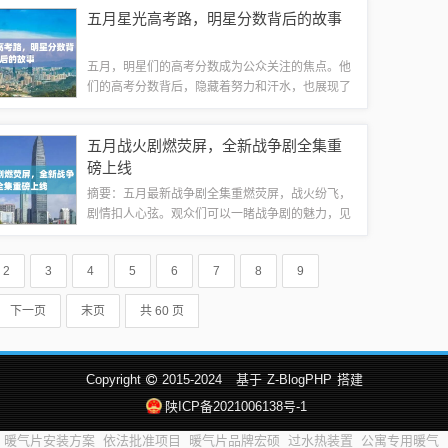
满足你的需求。快来加入舞曲的行列，享受音乐带
五月星光高考路，明星分数背后的故事
来的快乐吧！五月最新舞曲推荐，点燃你的音...
五月，明星们的高考分数成为公众关注的焦点。他
们的高考分数背后，隐藏着努力和汗水，也展现了
他们的毅力和决心。这些明星通过自己的努力，克
服了种种困难，取得了优异的成绩。他们的故事激
五月战火剧燃荧屏，全新战争剧全集重
励着无数考生，展现了高考路上的坚韧与拼搏...
磅上线
摘要：五月最新战争剧全集重燃荧屏，战火纷飞，
剧情扣人心弦。观众们可以一睹战争剧的魅力，见
证战火中的英勇与牺牲。这些剧集将带领观众重温
历史，感受战争的残酷与真实。不容错过的精彩剧
2
3
4
5
6
7
8
9
集，让人热血沸腾，值得一看。《烽火硝烟》...
下一页
末页
共 60 页
Copyright
2015-2024
基于
Z-BlogPHP
搭建
陕ICP备2021006138号-1
暖气片安装方案
依法批准项目
暖气片品牌宏硕
过水热装置
公寓专用暖气