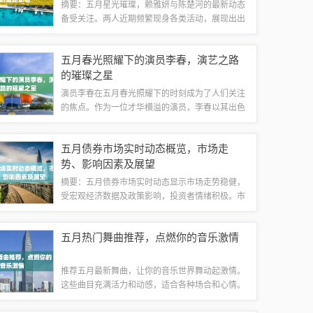
摘要：五月星光璀璨，赖雅妍与陈楚河的最新动态
备受关注。两人近期频繁现身各类活动，展现出出
色的表现力和人气。赖雅妍和陈楚河的合作备受期
待，他们的粉丝们也在密切关注他们的最新动态。
五月春光照耀下的演员李春，演艺之路
赖雅妍，台湾知名女演员，以甜美的外貌和出...
的璀璨之星
演员李春在五月春光照耀下的时刻成为了人们关注
的焦点。作为一位才华横溢的演员，李春以其出色
的演技和独特的魅力征服了观众的心。在五月的春
日里，他展现出了卓越的表演能力，成为了众人瞩
五月债券市场实时动态概览，市场走
目的焦点。他的演艺事业备受瞩目，备受期待...
势、影响因素及展望
摘要：五月债券市场实时动态显示市场走势稳健，
受宏观经济数据及政策影响，投资者情绪积极。市
场利率水平保持稳定，债券发行规模增加，交易活
跃。展望未来，市场预计将继续维持稳定态势，但
五月热门舞曲推荐，点燃你的音乐激情
仍需关注全球经济形势、国内政策调整及信用...
推荐五月最新舞曲，让你的音乐世界舞动起激情。
这些曲目充满活力和动感，适合各种场合和心情。
无论是想要放松心情还是释放压力，这些舞曲都能