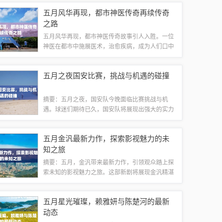
了蔡依林独特的风格和魅力。值得期待！新作品的
五月风华再现，都市神医传奇再续传奇
背景与期待蔡依林作为华语乐坛的代表性歌手...
之路
五月风华再现，都市神医传奇故事引人入胜。一位
神医在都市中施展医术，治愈疾病，成为人们口中
的传奇。他的医术高超，救人于危难之间，深受人
们敬仰。这段传奇故事展现了神医的智慧和勇气，
五月之夜国安比赛，挑战与机遇的碰撞
也反映了都市生活的多样性和复杂性。李明医...
摘要：五月之夜，国安队今晚面临比赛挑战与机
遇。球迷们期待已久，国安队将展现出强大的实力
和战术配合，克服对手的挑战，抓住机遇取得胜
利。这场比赛将考验国安队的实力和意志，同时也
五月金汎最新力作，探索影视魅力的未
是展示球队实力和潜力的机会。期待国安队今晚
知之旅
的...
摘要：五月，金汎带来最新力作，引领观众踏上探
索未知的影视魅力之旅。这部新剧将展现金汎精湛
的演技和深入人心的角色塑造，为观众带来全新的
视觉盛宴。值得期待的金汎新剧，将引领影视界的
五月星光璀璨，赖雅妍与陈楚河的最新
新潮流。影视界的新晋之星金汎，这位年轻有...
动态