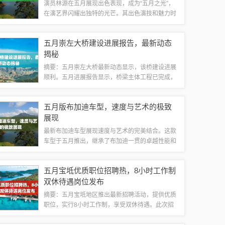
演员林源在五月展现出色表现，成为“五月之光”，
在演艺界闪耀出独特的光芒。其出色演技和魅力时
刻吸引了观众的眼球，成为备受瞩目的明星。五月
的天空，阳光明媚，生机勃勃，在这个充满希望的
五月崇左大桥建设进展报告，最新动态
季节，我们聚焦于一位备受瞩目的演员——...
揭秘
摘要：五月崇左大桥最新动态显示，该桥建设进展
顺利。五月进展报告显示，桥梁主体工程已完成，
正在进行桥面铺装和附属设施的施工。施工方加强
安全管理，确保施工进度和质量。预计崇左大桥将
五月版布加迪车型，速度与艺术的极致
按时完工，为当地交通带来便利。建设进展1...
展现
最新布加迪车型展现速度与艺术的完美结合。这款
车型于五月推出，继承了布加迪一贯的卓越性能和
精致设计。它代表着最新技术与传统工艺的融合，
彰显了布加迪在车辆制造领域的创新精神和卓越追
五月宝坻优质职位招聘热，8小时工作制
求。这款车型将带给驾驶者无与伦比的驾驶体...
双休待遇岗位发布
摘要：五月宝坻地区推出最新招聘活动，提供优质
职位，实行8小时工作制，享受双休待遇。此次招
聘活动为求职者提供了良好的就业机会，满足求职