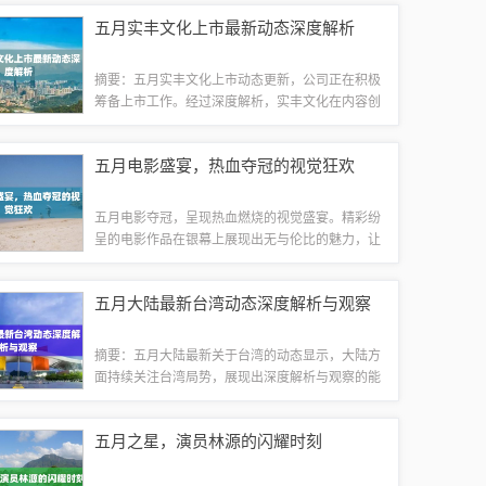
为你带来最前沿的资讯信息，让你轻松掌握潮流趋
五月实丰文化上市最新动态深度解析
势。无论是时尚潮流还是科技动态，允在都会...
摘要：五月实丰文化上市动态更新，公司正在积极
筹备上市工作。经过深度解析，实丰文化在内容创
新、市场拓展等方面取得显著进展，展现出良好的
上市前景。具体动态包括与合作伙伴的进一步合
五月电影盛宴，热血夺冠的视觉狂欢
作，以及新产品线的推出等。实丰文化正朝着更...
五月电影夺冠，呈现热血燃烧的视觉盛宴。精彩纷
呈的电影作品在银幕上展现出无与伦比的魅力，让
观众沉浸在震撼人心的影像世界中。不容错过的电
影盛宴，令人热血沸腾，成为五月文化的一道亮丽
五月大陆最新台湾动态深度解析与观察
风景线。随着春夏之交的热烈氛围，五月成为...
摘要：五月大陆最新关于台湾的动态显示，大陆方
面持续关注台湾局势，展现出深度解析与观察的能
力。具体内容尚待进一步报道和分析，但可以看出
大陆对两岸关系的重视和积极态度。随着五月的到
五月之星，演员林源的闪耀时刻
来，大陆与台湾的交流互动再次成为公众关注...