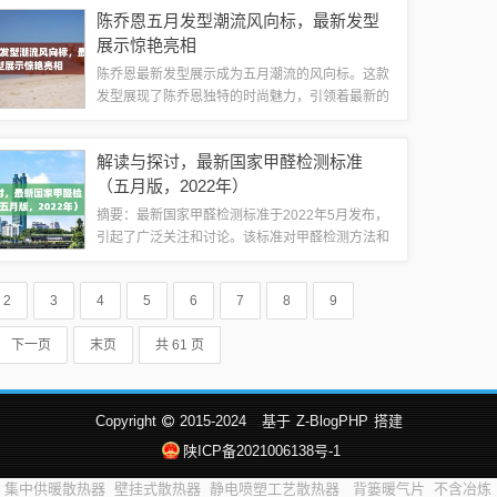
者的休息和工作需求，吸引了众多求职者的关注。
陈乔恩五月发型潮流风向标，最新发型
招聘市场概况五月宝坻的招聘市场随着经济的...
展示惊艳亮相
陈乔恩最新发型展示成为五月潮流的风向标。这款
发型展现了陈乔恩独特的时尚魅力，引领着最新的
潮流趋势。新发型时尚、优雅，吸引了众多粉丝和
时尚爱好者的关注。清新短发造型陈乔恩一直以清
解读与探讨，最新国家甲醛检测标准
新自然的形象深受观众喜爱，在五月的发型展...
（五月版，2022年）
摘要：最新国家甲醛检测标准于2022年5月发布，
引起了广泛关注和讨论。该标准对甲醛检测方法和
限量做出了明确规定，旨在保护人们的健康和环境
安全。本文将解读这一最新标准，探讨其背景、意
2
3
4
5
6
7
8
9
义、实施难点及对未来可能产生的影响。...
下一页
末页
共 61 页
Copyright
2015-2024
基于
Z-BlogPHP
搭建
陕ICP备2021006138号-1
集中供暖散热器
壁挂式散热器
静电喷塑工艺散热器
背篓暖气片
不含冶炼