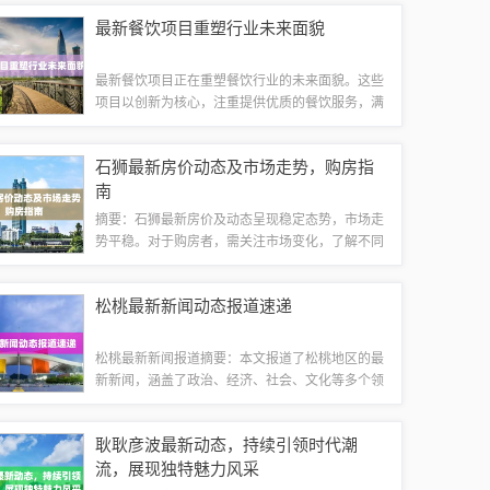
汕尾招聘市场，掌握最新招聘信息，助您顺利找到
最新餐饮项目重塑行业未来面貌
心仪工作。文章导读目录：汕尾招聘市场概况...
最新餐饮项目正在重塑餐饮行业的未来面貌。这些
项目以创新为核心，注重提供优质的餐饮服务，满
足消费者对美食和用餐体验的需求。通过引入新技
术和理念，这些项目致力于提升餐饮效率、改善食
石狮最新房价动态及市场走势，购房指
品质量、推动可持续发展，并为消费者创造更...
南
摘要：石狮最新房价及动态呈现稳定态势，市场走
势平稳。对于购房者，需关注市场变化，了解不同
区域、不同楼盘的房价差异及原因。本文提供购房
指南，建议购房者根据自身需求和财务状况选择合
松桃最新新闻动态报道速递
适的房源，同时关注开发商信誉和房屋质量。...
松桃最新新闻报道摘要：本文报道了松桃地区的最
新新闻，涵盖了政治、经济、社会、文化等多个领
域。报道中提到了当地政府积极推动各项事业发
展，取得了显著成效。还介绍了当地企业创新发
耿耿彦波最新动态，持续引领时代潮
展、市场繁荣、民生改善等方面的新进展。文化
流，展现独特魅力风采
领...