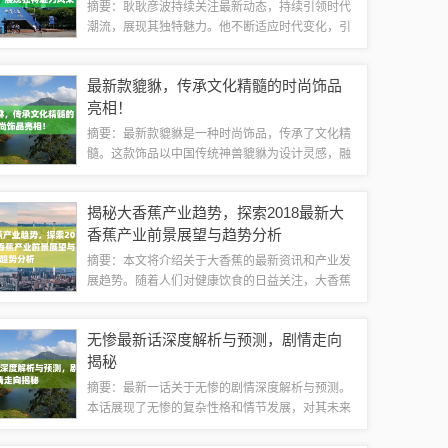
摘要：耿耿彦波持续关注最新动态，持续引领时代
潮流，展现其独特魅力。他不断适应时代变化，引
领潮流趋势，展现出令人瞩目的个人魅力。无论是
他的言行举止还是思想理念，都深受人们关注和赞
最新款貔貅，传承文化精髓的时尚饰品
赏。他的最新动态引人注目，引领着更多人跟...
亮相！
摘要：最新款貔貅是一种时尚饰品，传承了文化精
髓。这款饰品以中国传统神兽貔貅为设计灵感，融
合了现代时尚元素，展现出独特的魅力。它不仅具
有极高的装饰价值，还寓意着祥瑞和好运。最新款
揭秘大香蕉产业趋势，探索2018最新大
貔貅的出现，让人们可以在佩戴中感受到传统...
香蕉产业前景展望与趋势分析
摘要：本文将介绍关于大香蕉的最新资讯和产业发
展趋势。随着人们对健康饮食的日益关注，大香蕉
产业正在迅速发展。本文将探讨大香蕉产业的现
状，展望其未来的趋势和前景，包括市场需求、技
无惨最新话深度解析与预测，剧情走向
术创新等方面。通过阅读本文，读者将了解大香...
揭秘
摘要：最新一话关于无惨的剧情深度解析与预测。
本话展现了无惨的复杂性格和情节发展，对其未来
走向进行了预测和探讨。通过深度解析细节和角色