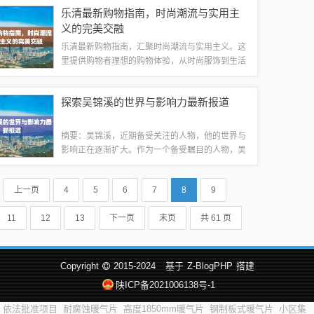
关系，揭示了无惨背后的深层次含义和潜在发展。
乐清最新购物指南，时尚潮流与实用主
也指出了本话中的悬念和可能的转折，引发了...
义的完美交融
乐清最新购物指南，汇聚时尚潮流与实用主义。这
里提供购物者理想的购物体验，从时尚服饰到生活
必需品，应有尽有。这里是时尚与实用的完美结
合，让您轻松找到心仪的商品。跟随我们的指南，
探索吴锦溪的世界与影响力最新报道
享受愉悦的购物之旅。一、乐清最新购物场所乐...
摘要：吴锦溪，近期备受关注的人物，他的世界与
影响正在逐渐扩大。作为一个备受瞩目的人物，吴
锦溪在多个领域展现出了他的才华和影响力。本文
旨在探索吴锦溪的世界和他所产生的影响，展现他
上一页
4
5
6
7
8
9
的成就和贡献。才华与贡献的闪耀之星导读：...
11
12
13
下一页
末页
共 61 页
Copyright
2015-2024
基于
Z-BlogPHP
搭建
陕ICP备2021006138号-1
依法批准项目
耐腐蚀暖气片
高度1850mm暖气片
钢制板式暖气片
小区集